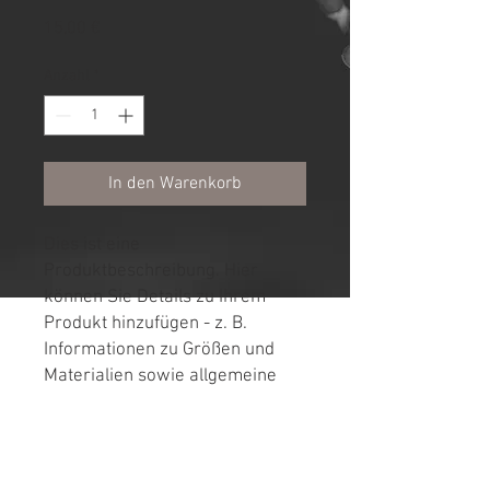
Preis
15,00 €
Anzahl
*
In den Warenkorb
Dies ist eine 
Produktbeschreibung. Hier 
können Sie Details zu Ihrem 
Produkt hinzufügen - z. B. 
Informationen zu Größen und 
Materialien sowie allgemeine 
Pflege- und Reinigungshinweise.
PRODUKTINFO