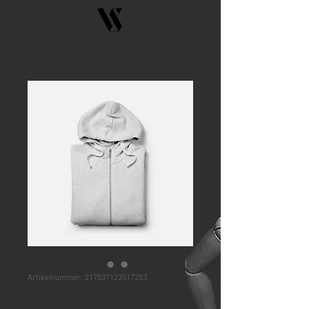
Artikelnummer: 217537123517253
Das ist ein Produkt